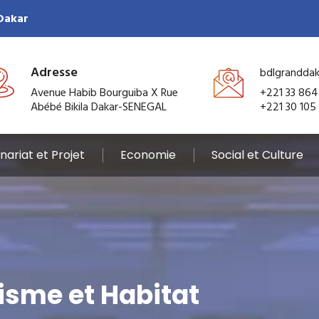
 Dakar
Adresse
bdlgrandda
Avenue Habib Bourguiba X Rue
+221 33 864
Abébé Bikila Dakar-SENEGAL
+221 30 105
nariat et Projet
Economie
Social et Culture
sme et Habitat