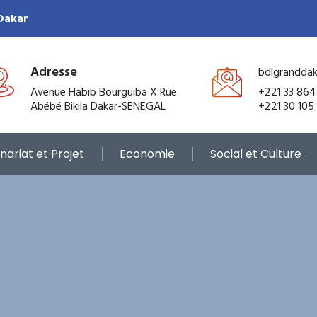
 Dakar
Adresse
bdlgrandda
Avenue Habib Bourguiba X Rue
+221 33 864
Abébé Bikila Dakar-SENEGAL
+221 30 105
nariat et Projet
Economie
Social et Culture