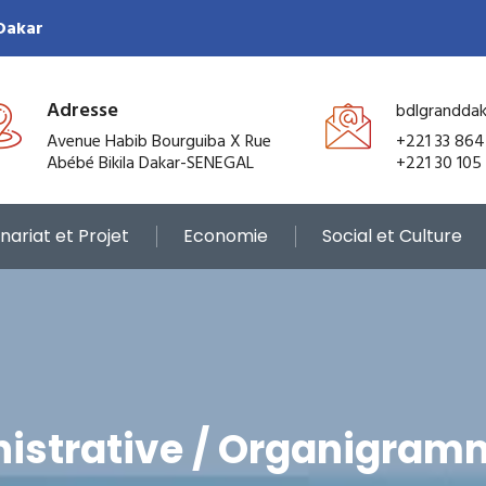
 Dakar
Adresse
bdlgrandda
Avenue Habib Bourguiba X Rue
+221 33 864
Abébé Bikila Dakar-SENEGAL
+221 30 105
nariat et Projet
Economie
Social et Culture
nistrative / Organigram