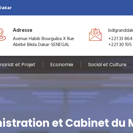
 Dakar
Adresse
bdlgrandda
Avenue Habib Bourguiba X Rue
+221 33 864
Abébé Bikila Dakar-SENEGAL
+221 30 105
nariat et Projet
Economie
Social et Culture
tration et Cabinet du 