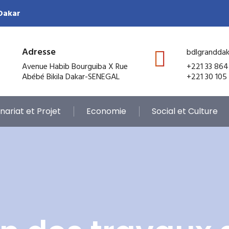
 Dakar
Adresse
bdlgrandda
Avenue Habib Bourguiba X Rue
+221 33 864
Abébé Bikila Dakar-SENEGAL
+221 30 105
nariat et Projet
Economie
Social et Culture