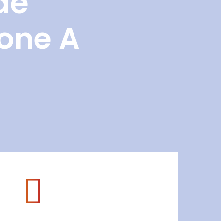
de
Zone A