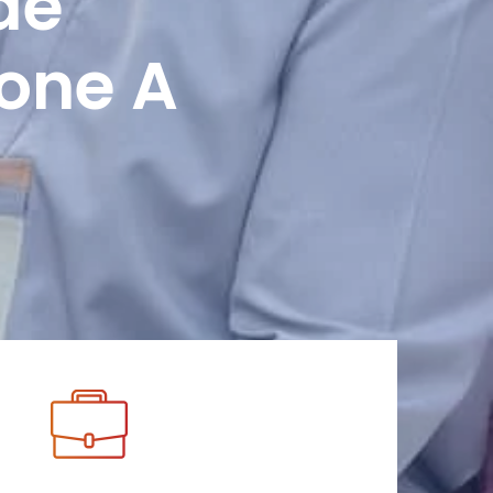
de
Zone A