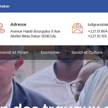
 Dakar
Adresse
bdlgrandda
Avenue Habib Bourguiba X Rue
+221 33 864
Abébé Bikila Dakar-SENEGAL
+221 30 105
nariat et Projet
Economie
Social et Culture