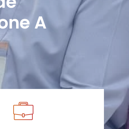
de
Zone A