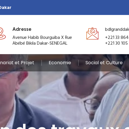
 Dakar
Adresse
bdlgrandda
Avenue Habib Bourguiba X Rue
+221 33 864
Abébé Bikila Dakar-SENEGAL
+221 30 105
nariat et Projet
Economie
Social et Culture