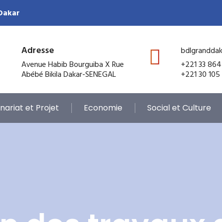
 Dakar
Adresse
bdlgrandda
Avenue Habib Bourguiba X Rue
+221 33 864
Abébé Bikila Dakar-SENEGAL
+221 30 105
nariat et Projet
Economie
Social et Culture