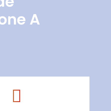
de
Zone A