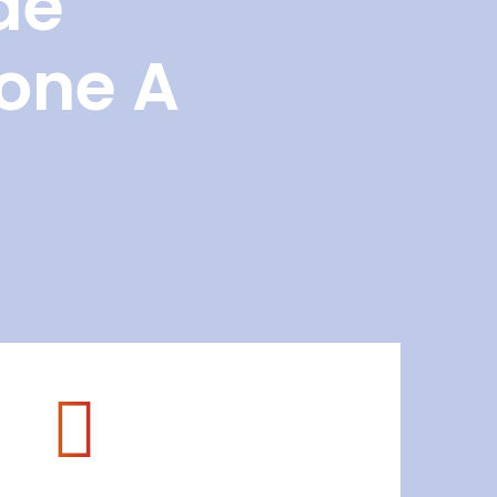
de
Zone A