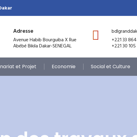
 Dakar
Adresse
bdlgrandda
Avenue Habib Bourguiba X Rue
+221 33 864
Abébé Bikila Dakar-SENEGAL
+221 30 105
nariat et Projet
Economie
Social et Culture