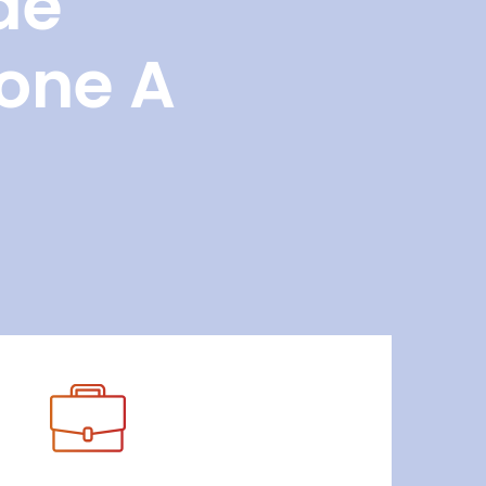
de
Zone A