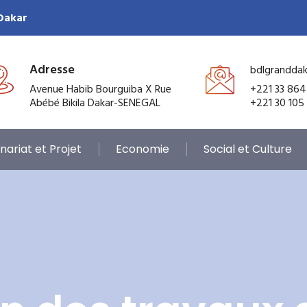
 Dakar
Adresse
bdlgrandda
Avenue Habib Bourguiba X Rue
+221 33 864
Abébé Bikila Dakar-SENEGAL
+221 30 105
nariat et Projet
Economie
Social et Culture