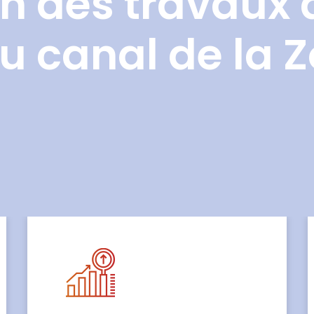
n des travaux 
u canal de la 