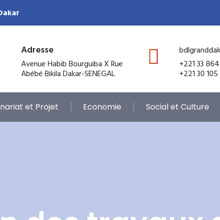
 Dakar
Adresse
bdlgrandda
Avenue Habib Bourguiba X Rue
+221 33 864
Abébé Bikila Dakar-SENEGAL
+221 30 105
nariat et Projet
Economie
Social et Culture