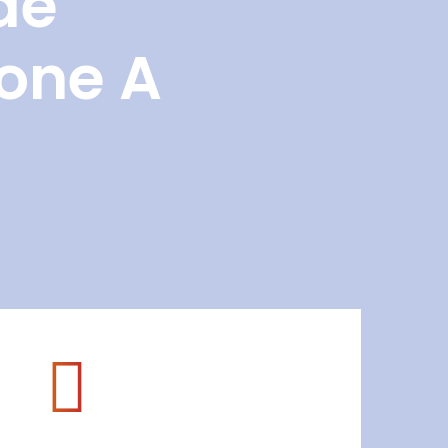
de
Zone A