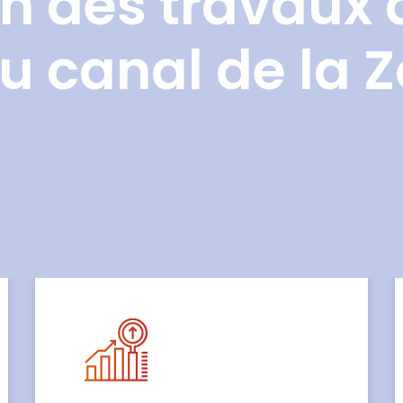
n des travaux 
u canal de la 