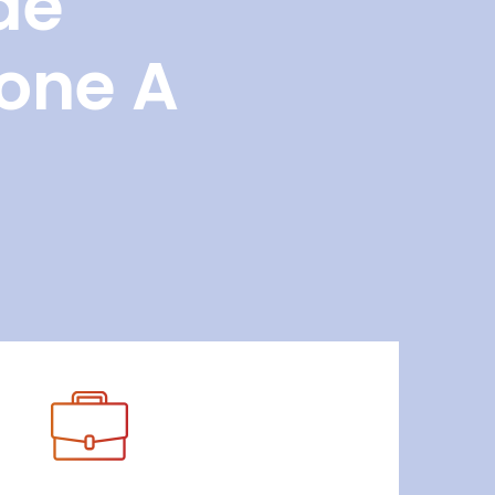
de
Zone A