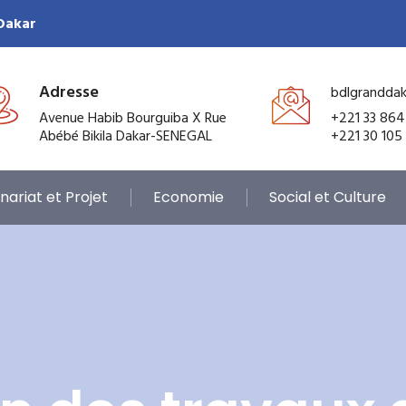
 Dakar
Adresse
bdlgrandda
Avenue Habib Bourguiba X Rue
+221 33 864
Abébé Bikila Dakar-SENEGAL
+221 30 105
nariat et Projet
Economie
Social et Culture