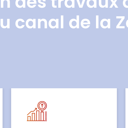
n des travaux 
u canal de la 