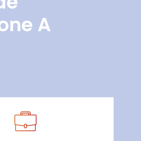
de
Zone A