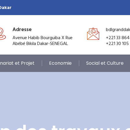
 Dakar
Adresse
bdlgrandda
Avenue Habib Bourguiba X Rue
+221 33 864
Abébé Bikila Dakar-SENEGAL
+221 30 105
nariat et Projet
Economie
Social et Culture