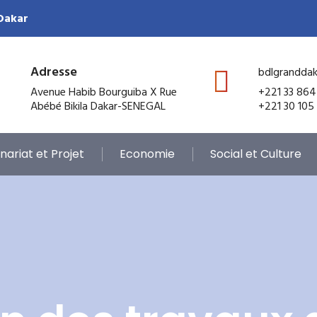
 Dakar
Adresse
bdlgrandda
Avenue Habib Bourguiba X Rue
+221 33 864
Abébé Bikila Dakar-SENEGAL
+221 30 105
nariat et Projet
Economie
Social et Culture