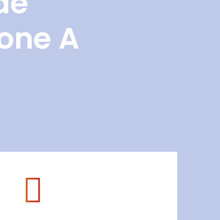
de
Zone A