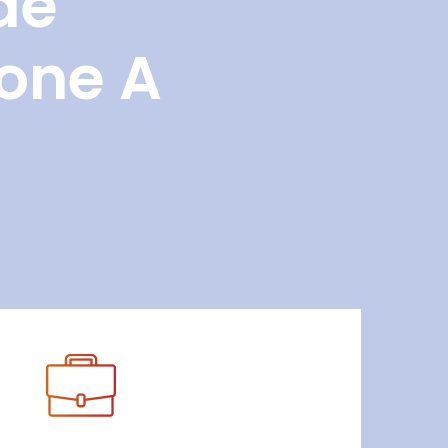
de
Zone A