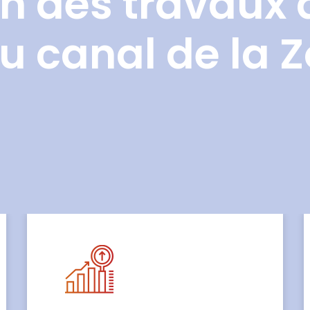
n des travaux 
u canal de la 