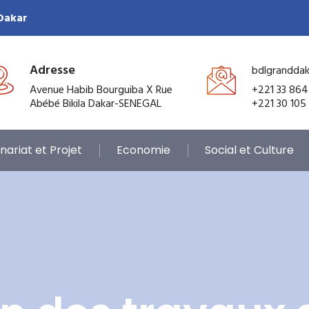
 Dakar
Adresse
bdlgrandda
Avenue Habib Bourguiba X Rue
+221 33 864
Abébé Bikila Dakar-SENEGAL
+221 30 105
nariat et Projet
Economie
Social et Culture