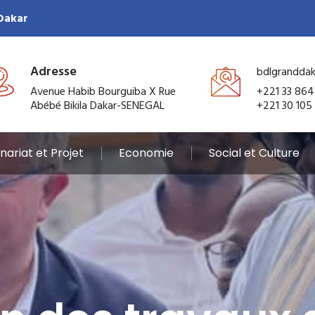
 Dakar
Adresse
bdlgrandda
Avenue Habib Bourguiba X Rue
+221 33 864
Abébé Bikila Dakar-SENEGAL
+221 30 105
nariat et Projet
Economie
Social et Culture