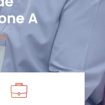
de
Zone A