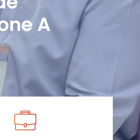
de
Zone A