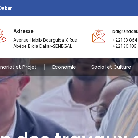
 Dakar
Adresse
bdlgrandda
Avenue Habib Bourguiba X Rue
+221 33 864
Abébé Bikila Dakar-SENEGAL
+221 30 105
nariat et Projet
Economie
Social et Culture