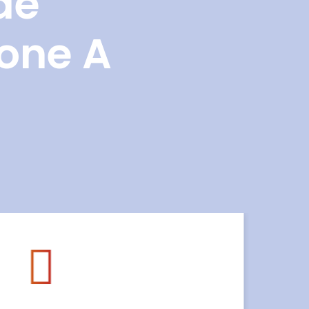
de
Zone A