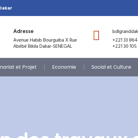
 Dakar
Adresse
bdlgrandda
Avenue Habib Bourguiba X Rue
+221 33 864
Abébé Bikila Dakar-SENEGAL
+221 30 105
nariat et Projet
Economie
Social et Culture