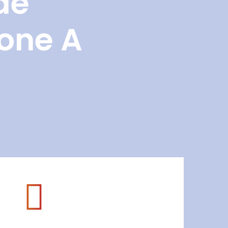
de
Zone A