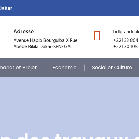
 Dakar
Adresse
bdlgrandda
Avenue Habib Bourguiba X Rue
+221 33 864
Abébé Bikila Dakar-SENEGAL
+221 30 105
nariat et Projet
Economie
Social et Culture