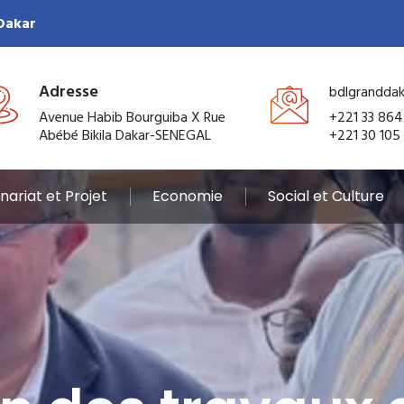
 Dakar
Adresse
bdlgrandda
Avenue Habib Bourguiba X Rue
+221 33 864
Abébé Bikila Dakar-SENEGAL
+221 30 105
nariat et Projet
Economie
Social et Culture