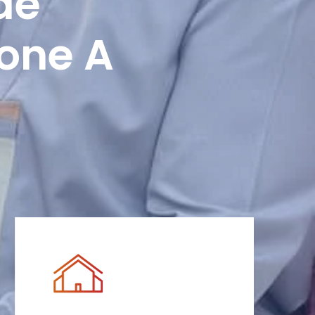
de
Zone A