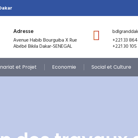
 Dakar
Adresse
bdlgrandda
Avenue Habib Bourguiba X Rue
+221 33 864
Abébé Bikila Dakar-SENEGAL
+221 30 105
nariat et Projet
Economie
Social et Culture