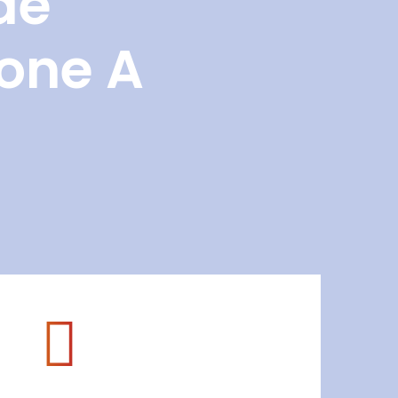
de
Zone A